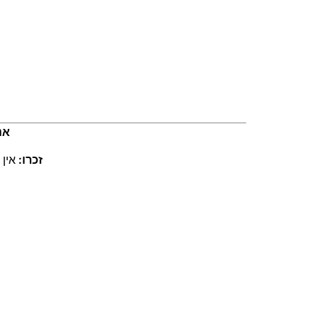
אנ
זכרו:
אין 