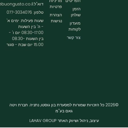
תפריטים
מדיניות
דוא"ל:info@buongusto.co.il
פרטיות
הזמן
טלפון: 077-3034076
שולחן
הצהרת
שעות פעילות: ימים א'
נגישות
מועדון
- ה' בין השעות
לקוחות
08:30-17:00 יום ו' -
צור קשר
בין השעות 08:30-
15:00 יום שבת - סגור
©2026 כל הזכויות שמורות למסעדת בון גוסטו, נתניה. חברת ויטה
גאם בע"מ
עיצוב, ניהול ושיווק האתר LAHAV GROUP