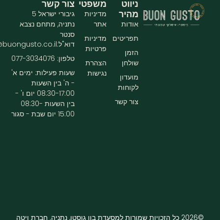
ניווט
משפטי
צור קשר
מהיר
מדיניות
גיבורי ישראל 5
אודות
אתר
נתניה, מתחם נצבא
סנטר
תפריטים
מדיניות
דוא"ל:info@buongusto.co.il
פרטיות
הזמן
טלפון: 077-3034076
שולחן
הצהרת
שעות פעילות: ימים א'
נגישות
מועדון
- ה' בין השעות
לקוחות
08:30-17:00 יום ו' -
צור קשר
בין השעות 08:30-
15:00 יום שבת - סגור
©2026 כל הזכויות שמורות למסעדת בון גוסטו, נתניה. חברת ויטה