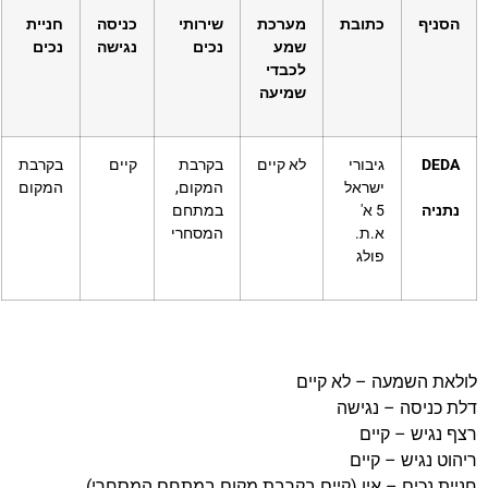
ניף
כתובת
מערכת
שירותי
כניסה
חניית
שמע
נכים
נגישה
נכים
לכבדי
שמיעה
DEDA
גיבורי
לא קיים
בקרבת
קיים
בקרבת
ישראל
המקום,
המקום
ניה
5 א'
במתחם
א.ת.
המסחרי
פולג
ת השמעה – לא קיים
כניסה – נגישה
נגיש – קיים
ט נגיש – קיים
ת נכים – אין (קיים בקרבת מקום במתחם המסחרי)